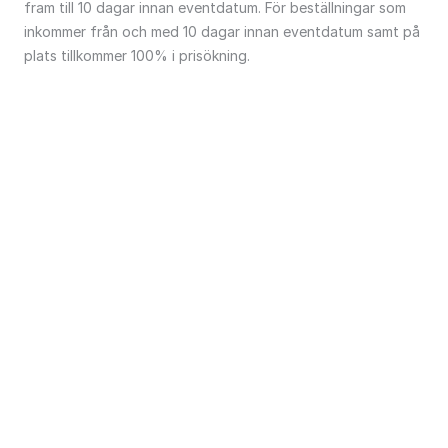
fram till 10 dagar innan eventdatum. För beställningar som 
inkommer från och med 10 dagar innan eventdatum samt på 
plats tillkommer 100% i prisökning.
All Products
Exempelkategori bmw
beMatrix SAMlight - väggmonterad spotlight LED
Belysning
650
SEK
See product