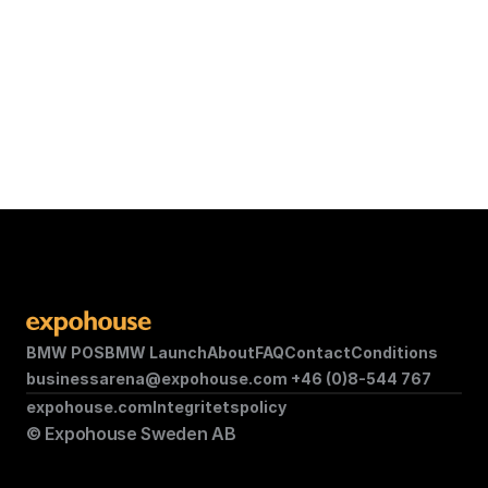
Broschyrställ
Möbler
590
SEK
See product
BMW POS
BMW Launch
About
FAQ
Contact
Conditions
businessarena@expohouse.com 
+46 (0)8-544 767
expohouse.com
Integritetspolicy
© Expohouse Sweden AB