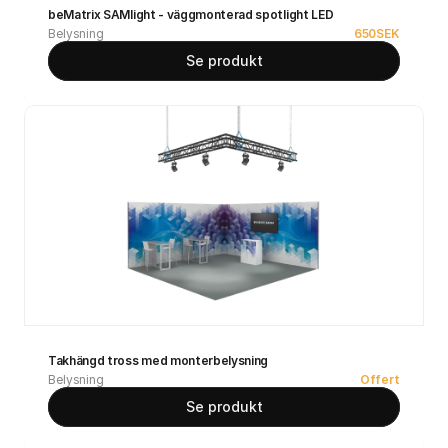
beMatrix SAMlight - väggmonterad spotlight LED
Belysning
650
SEK
Se produkt
Takhängd tross med monterbelysning
Belysning
Offert
Se produkt