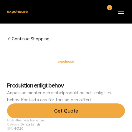
0
BMW POS
Continue Shopping
About
FAQ
Contact
Conditions
Produktion enligt behov
Anpassad monter och möbelproduktion helt enligt era 
behov. Kontakta oss för förslag och offert.
Get Quote
Model
Business Arena Väst
Category
Övriga tjänster
SKU
40120