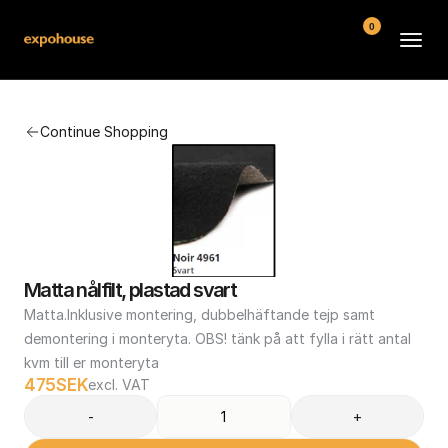
0
BMW POS
Continue Shopping
About
FAQ
Contact
Conditions
Matta nålfilt, plastad svart
Matta.Inklusive montering, dubbelhäftande tejp samt 
demontering i monteryta. OBS! tänk på att fylla i rätt antal 
kvm till er monteryta
475
SEK
excl. VAT
-
+