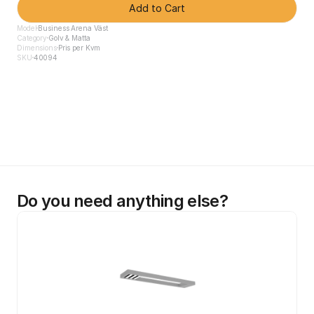
Add to Cart
Model
Business Arena Väst
Category
Golv & Matta
Dimensions
Pris per Kvm
SKU
40094
Do you need anything else?