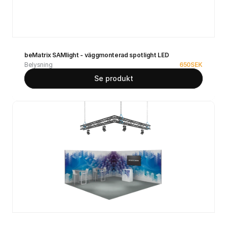
beMatrix SAMlight - väggmonterad spotlight LED
Belysning
650
SEK
Se produkt