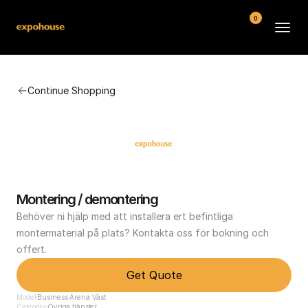
0
BMW POS
Continue Shopping
About
FAQ
Contact
Conditions
Montering / demontering
Behöver ni hjälp med att installera ert befintliga 
montermaterial på plats? Kontakta oss för bokning och 
offert.
Get Quote
Model
Business Arena Väst
Category
Övriga tjänster