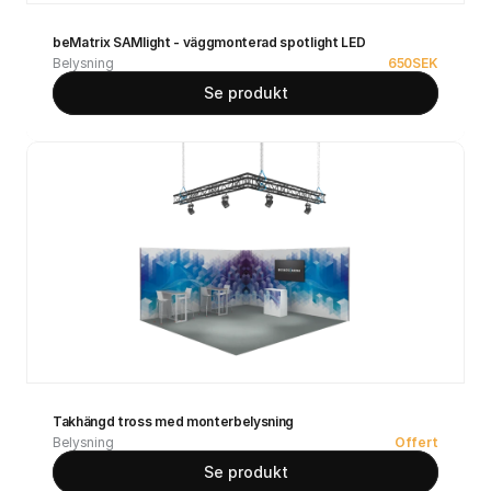
beMatrix SAMlight - väggmonterad spotlight LED
Belysning
650
SEK
Se produkt
Takhängd tross med monterbelysning
Belysning
Offert
Se produkt