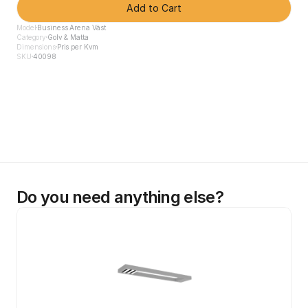
Add to Cart
Model
Business Arena Väst
Category
Golv & Matta
Dimensions
Pris per Kvm
SKU
40098
Do you need anything else?