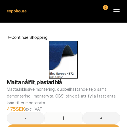
0
BMW POS
Continue Shopping
About
FAQ
Contact
Conditions
Matta nålfilt, plastad blå
Matta.Inklusive montering, dubbelhäftande tejp samt 
demontering i monteryta. OBS! tänk på att fylla i rätt antal 
kvm till er monteryta
475
SEK
excl. VAT
-
+