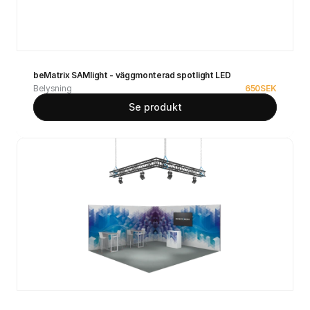
beMatrix SAMlight - väggmonterad spotlight LED
Belysning
650
SEK
Se produkt