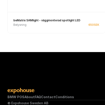
beMatrix SAMlight - väggmonterad spotlight LED
Belysning
650
SEK
See product
BMW POS
About
FAQ
Contact
Conditions
© Expohouse Sweden AB