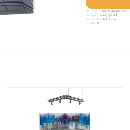
Country
Business Arena Väst
Category
Loungepaket
Dimensions
1x3x2,5 m
SKU
40140