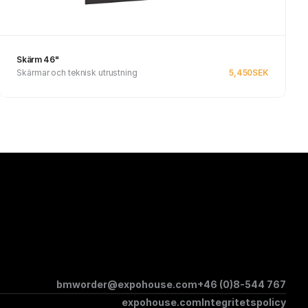
Skärm 46"
Skärmar och teknisk utrustning
5,450
SEK
See product
bmworder@expohouse.com
+46 (0)8-544 767
expohouse.com
Integritetspolicy