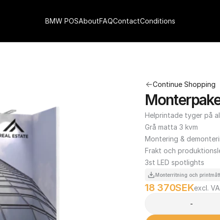
BMW POS
About
FAQ
Contact
Conditions
Continue Shopping
Monterpaket
Helprintade tyger på al
Grå matta 3 kvm

Montering & demonteri
Frakt och produktionsl
3st LED spotlights
Monterritning och printmåt
18 370
SEK
excl. V
-