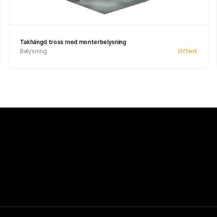
Takhängd tross med monterbelysning
Belysning
Offert
See product