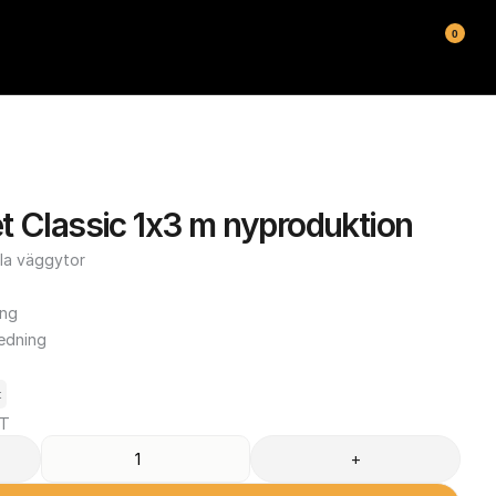
0
 Classic 1x3 m nyproduktion
la väggytor

ng

edning

t
AT
+