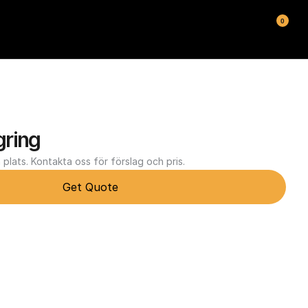
0
ring
plats. Kontakta oss för förslag och pris.
Get Quote