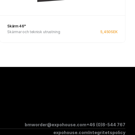
Skärm 46"
Skärmar och teknisk utrustning
5,450
SEK
See product
bmworder@expohouse.com
+46 (0)8-544 767
expohouse.com
Integritetspolicy