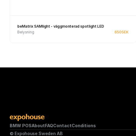
beMatrix SAMlight - väggmonterad spotlight LED
Belysning
650
SEK
See product
BMW POS
About
FAQ
Contact
Conditions
© Expohouse Sweden AB