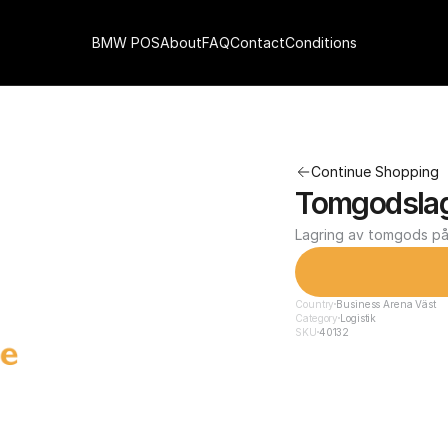
BMW POS
About
FAQ
Contact
Conditions
Continue Shopping
Tomgodslag
Lagring av tomgods på 
Country
Business Arena Väst
Category
Logistik
SKU
40132