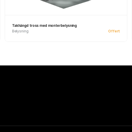
Takhängd tross med monterbelysning
Belysning
Offert
See product