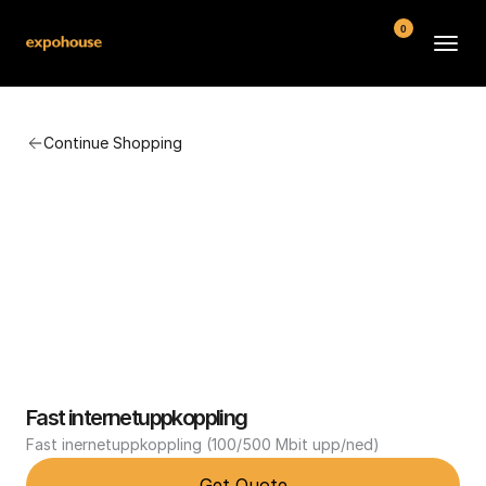
0
BMW POS
Continue Shopping
About
FAQ
Contact
Conditions
Fast internetuppkoppling
Fast inernetuppkoppling (100/500 Mbit upp/ned)
Get Quote