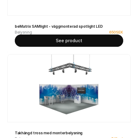
beMatrix SAMlight - väggmonterad spotlight LED
Belysning
650
SEK
See product
Takhängd tross med monterbelysning