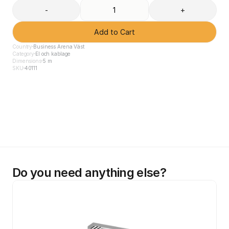
-
+
Add to Cart
Country
Business Arena Väst
Category
El och kablage
Dimensions
5 m
SKU
40111
Do you need anything else?