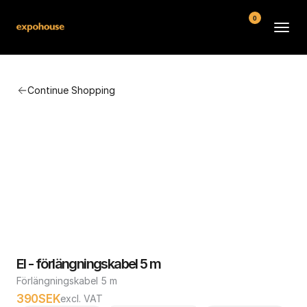
0
BMW POS
Continue Shopping
About
FAQ
Contact
Conditions
El - förlängningskabel 5 m
Förlängningskabel 5 m
390
SEK
excl. VAT