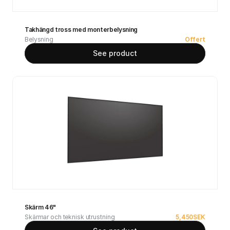
Takhängd tross med monterbelysning
Belysning
Offert
See product
Skärm 46"
Skärmar och teknisk utrustning
5,450
SEK