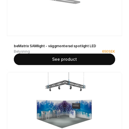
beMatrix SAMlight - väggmonterad spotlight LED
Belysning
650
SEK
See product