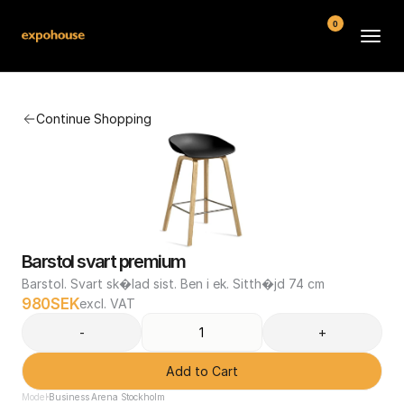
0
BMW POS
Continue Shopping
About
FAQ
Contact
Conditions
Barstol svart premium
Barstol. Svart sk�lad sist. Ben i ek. Sitth�jd 74 cm
980
SEK
excl. VAT
-
+
Add to Cart
Model
Business Arena Stockholm