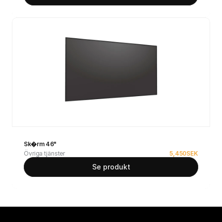
Sk�rm 46"
Övriga tjänster
5,450
SEK
Se produkt