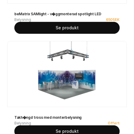
beMatrix SAMlight - v�ggmonterad spotlight LED
Belysning
650
SEK
Se produkt
Takh�ngd tross med monterbelysning
Belysning
Offert
Se produkt