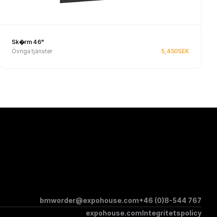
Sk�rm 46"
Övriga tjänster
5,450
SEK
Se produkt
bmworder@expohouse.com
+46 (0)8-544 767
expohouse.com
Integritetspolicy