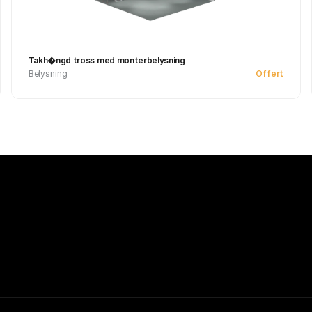
Takh�ngd tross med monterbelysning
Belysning
Offert
Se produkt