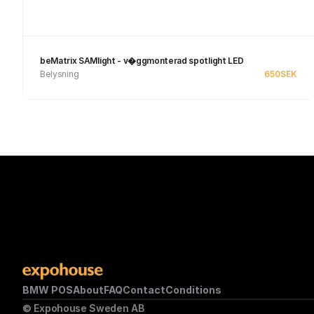
beMatrix SAMlight - v�ggmonterad spotlight LED
Belysning
650
SEK
Se produkt
BMW POS
About
FAQ
Contact
Conditions
© Expohouse Sweden AB