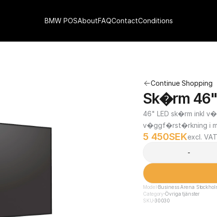
BMW POS
About
FAQ
Contact
Conditions
Continue Shopping
Sk�rm 46
46" LED sk�rm inkl v�
v�ggf�rst�rkning i m
5 450
SEK
excl. VA
-
Model
Business Arena Stockho
Category
Övriga tjänster
SKU
30030