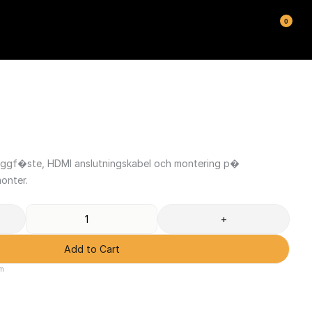
0
"
ggf�ste, HDMI anslutningskabel och montering p� 
onter.
T
+
Add to Cart
lm