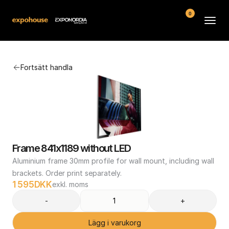
0
Arenor
Fortsätt handla
Vanliga frågor
Kontakt
Köpvillkor
Frame 841x1189 without LED
Aluminium frame 30mm profile for wall mount, including wall 
brackets. Order print separately.
1 595
DKK
exkl. moms
-
+
Lägg i varukorg