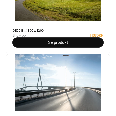
GE0018__1800 x 1200
Showroom
1,138
DKK
Se produkt