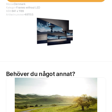
Mässa
Denmark
Kategori
Frames without LED
Mått
841 x 1189
Artikelnummer
481155
Behöver du något annat?