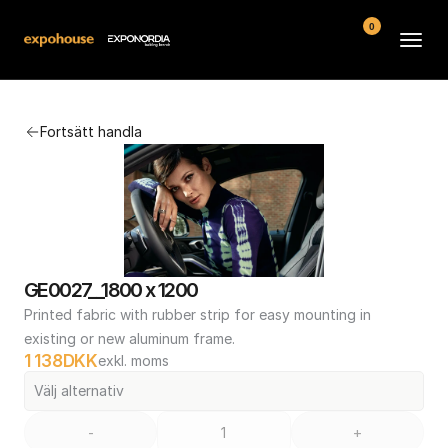
0
Arenor
Fortsätt handla
Vanliga frågor
Kontakt
Köpvillkor
GE0027__1800 x 1200
Printed fabric with rubber strip for easy mounting in 
existing or new aluminum frame.
1 138
DKK
exkl. moms
Välj alternativ
-
+