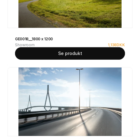
GE0018__1800 x 1200
Showroom
1,138
DKK
Se produkt