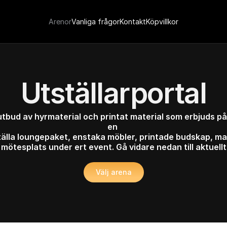
Arenor
Vanliga frågor
Kontakt
Köpvillkor
Utställarportal
utbud av hyrmaterial och printat material som erbjuds på
en 
älla loungepaket, enstaka möbler, printade budskap, ma
a mötesplats under ert event. Gå vidare nedan till aktuel
Välj arena