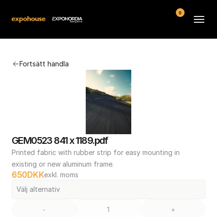
0
Arenor
Fortsätt handla
Vanliga frågor
Kontakt
Köpvillkor
GEM0523 841 x 1189.pdf
Printed fabric with rubber strip for easy mounting in 
existing or new aluminum frame.
650
DKK
exkl. moms
Välj alternativ
-
+