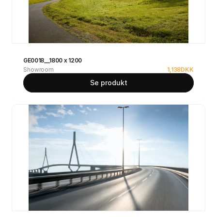
GE0018__1800 x 1200
Showroom
1,138
DKK
Se produkt