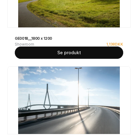
GE0018__1800 x 1200
Showroom
1,138
DKK
Se produkt