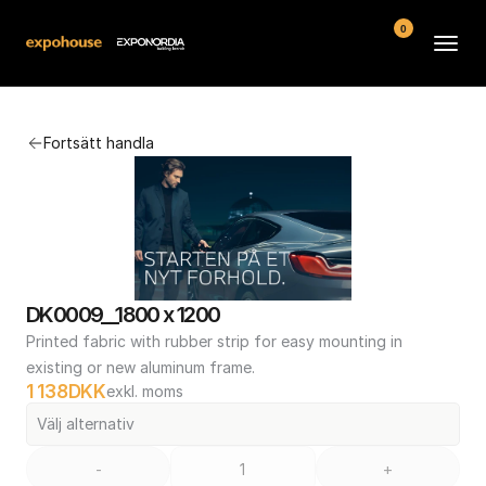
0
Arenor
Fortsätt handla
Vanliga frågor
Kontakt
Köpvillkor
DK0009__1800 x 1200
Printed fabric with rubber strip for easy mounting in 
existing or new aluminum frame.
1 138
DKK
exkl. moms
Välj alternativ
-
+