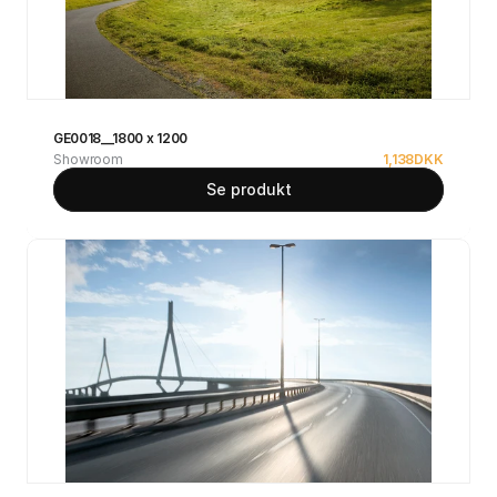
GE0018__1800 x 1200
Showroom
1,138
DKK
Se produkt