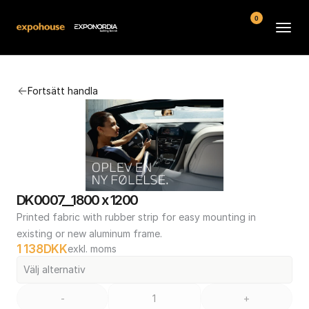
0
Arenor
Fortsätt handla
Vanliga frågor
Kontakt
Köpvillkor
DK0007__1800 x 1200
Printed fabric with rubber strip for easy mounting in 
existing or new aluminum frame.
1 138
DKK
exkl. moms
Välj alternativ
-
+