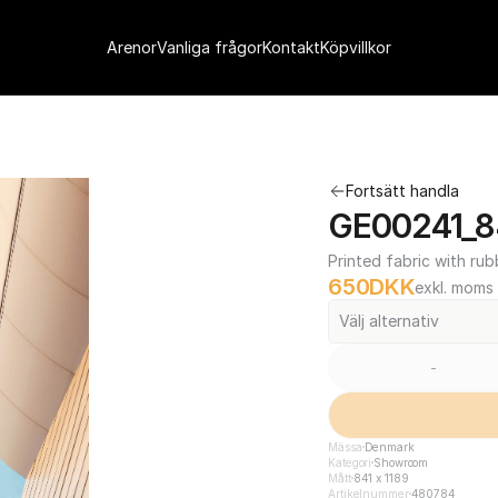
Arenor
Vanliga frågor
Kontakt
Köpvillkor
Fortsätt handla
GE00241_84
Printed fabric with rub
650
DKK
exkl. moms
Välj alternativ
-
Mässa
Denmark
Kategori
Showroom
Mått
841 x 1189
Artikelnummer
480784