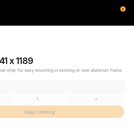
0
1 x 1189
ber strip for easy mounting in existing or new aluminum frame.
+
Lägg i varukorg