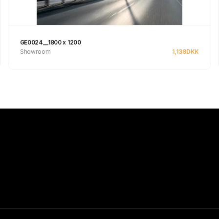
GE0024__1800 x 1200
Showroom
1,138
DKK
Se produkt