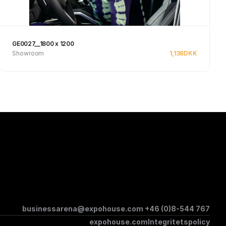
GE0027__1800 x 1200
Showroom
1,138
DKK
Se produkt
businessarena@expohouse.com 
+46 (0)8-544 767
expohouse.com
Integritetspolicy