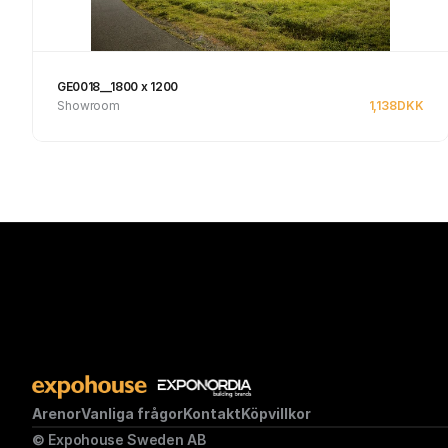
GE0018__1800 x 1200
Showroom
1,138
DKK
Se produkt
Arenor
Vanliga frågor
Kontakt
Köpvillkor
© Expohouse Sweden AB