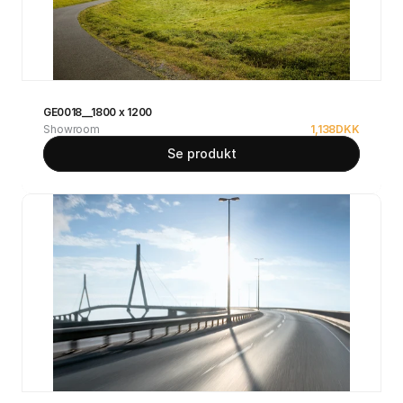
GE0018__1800 x 1200
Showroom
1,138
DKK
Se produkt