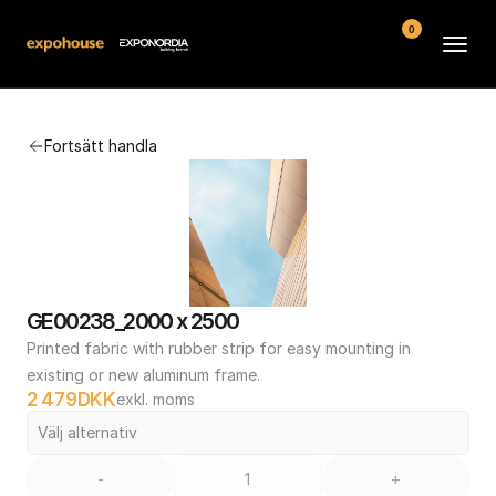
0
Arenor
Fortsätt handla
Vanliga frågor
Kontakt
Köpvillkor
GE00238_2000 x 2500
Printed fabric with rubber strip for easy mounting in 
existing or new aluminum frame.
2 479
DKK
exkl. moms
Välj alternativ
-
+