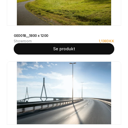
GE0018__1800 x 1200
Showroom
1,138
DKK
Se produkt