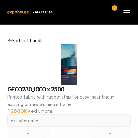
0
Arenor
Fortsätt handla
Vanliga frågor
Kontakt
Köpvillkor
GE00230_1000 x 2500
Printed fabric with rubber strip for easy mounting in 
existing or new aluminum frame.
1 260
DKK
exkl. moms
Välj alternativ
-
+