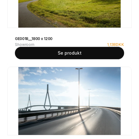
GE0018__1800 x 1200
Showroom
1,138
DKK
Se produkt