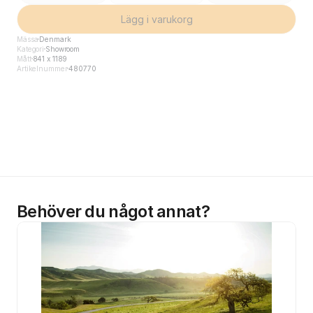
Lägg i varukorg
Mässa
Denmark
Kategori
Showroom
Mått
841 x 1189
Artikelnummer
480770
Behöver du något annat?