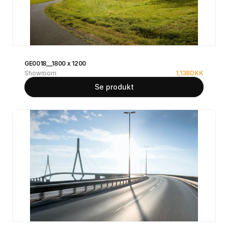
GE0018__1800 x 1200
Showroom
1,138
DKK
Se produkt