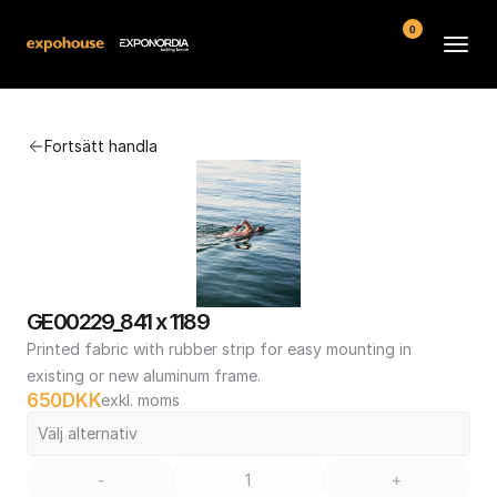
0
Arenor
Fortsätt handla
Vanliga frågor
Kontakt
Köpvillkor
GE00229_841 x 1189
Printed fabric with rubber strip for easy mounting in 
existing or new aluminum frame.
650
DKK
exkl. moms
Välj alternativ
-
+