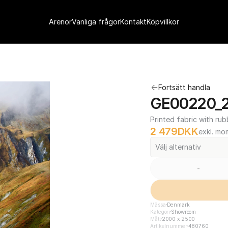
Arenor
Vanliga frågor
Kontakt
Köpvillkor
Fortsätt handla
GE00220_2
Printed fabric with rub
2 479
DKK
exkl. mo
Välj alternativ
-
Mässa
Denmark
Kategori
Showroom
Mått
2000 x 2500
Artikelnummer
480760