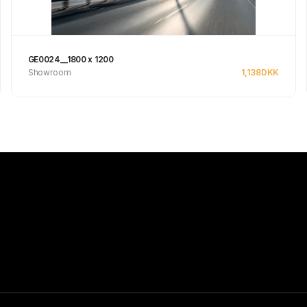
GE0024__1800 x 1200
Showroom
1,138
DKK
Se produkt