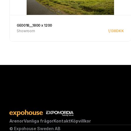
GE0018__1800 x 1200
Showroom
1,138
DKK
Se produkt
Arenor
Vanliga frågor
Kontakt
Köpvillkor
© Expohouse Sweden AB