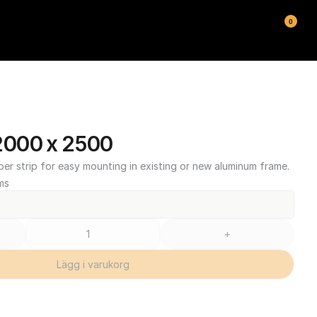
0
000 x 2500
ber strip for easy mounting in existing or new aluminum frame.
ms
+
Lägg i varukorg