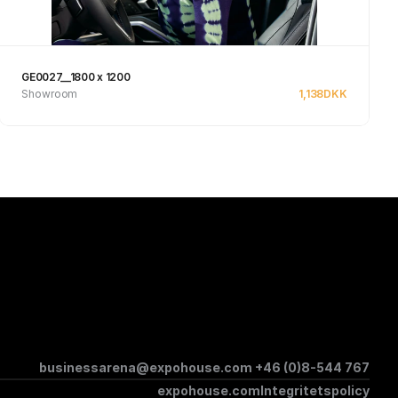
GE0027__1800 x 1200
Showroom
1,138
DKK
Se produkt
businessarena@expohouse.com 
+46 (0)8-544 767
expohouse.com
Integritetspolicy