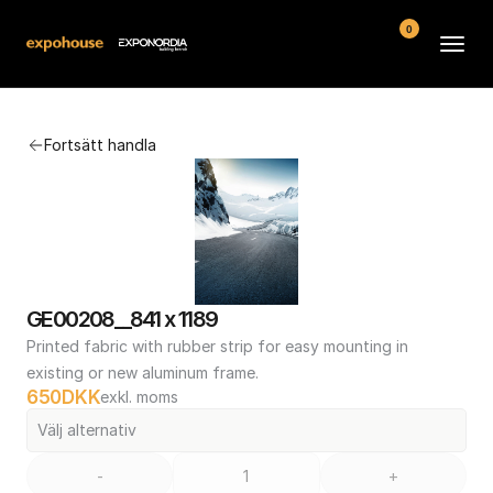
0
Arenor
Fortsätt handla
Vanliga frågor
Kontakt
Köpvillkor
GE00208__841 x 1189
Printed fabric with rubber strip for easy mounting in 
existing or new aluminum frame.
650
DKK
exkl. moms
Välj alternativ
-
+