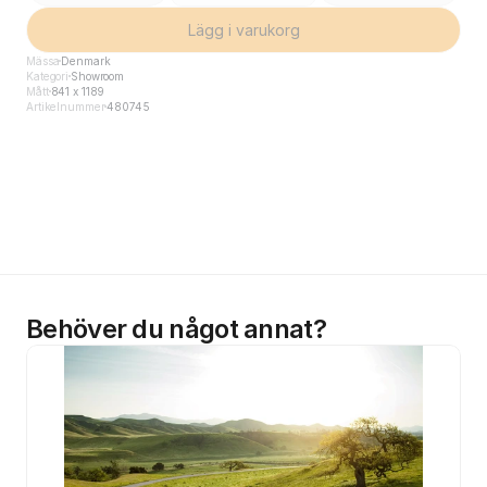
Lägg i varukorg
Mässa
Denmark
Kategori
Showroom
Mått
841 x 1189
Artikelnummer
480745
Behöver du något annat?