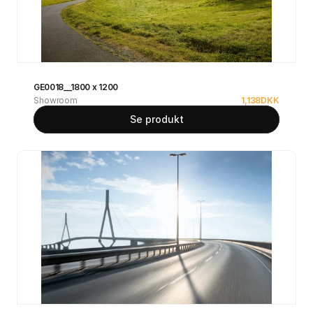
GE0018__1800 x 1200
Showroom
1,138
DKK
Se produkt