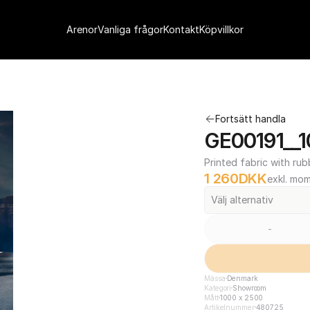
Arenor
Vanliga frågor
Kontakt
Köpvillkor
Fortsätt handla
GE00191__1
Printed fabric with rub
1 260
DKK
exkl. mo
Välj alternativ
-
Mässa
Denmark
Kategori
Showroom
Mått
1000 x 2500
Artikelnummer
480725