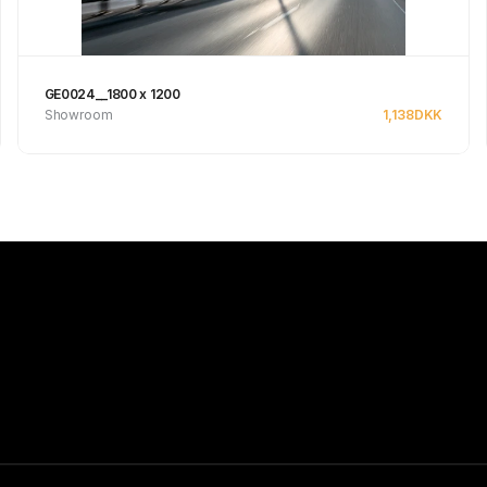
GE0024__1800 x 1200
Showroom
1,138
DKK
Se produkt