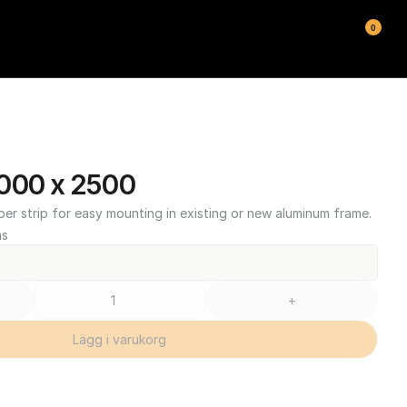
0
000 x 2500
ber strip for easy mounting in existing or new aluminum frame.
ms
+
Lägg i varukorg