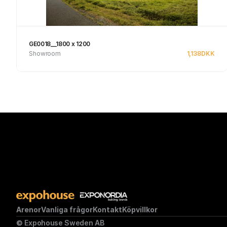
GE0018__1800 x 1200
Showroom
1,138
DKK
Se produkt
Arenor
Vanliga frågor
Kontakt
Köpvillkor
© Expohouse Sweden AB