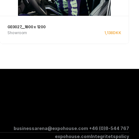
GE0027__1800 x 1200
Showroom
1,138
DKK
Se produkt
businessarena@expohouse.com 
+46 (0)8-544 767
expohouse.com
Integritetspolicy