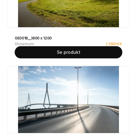
GE0018__1800 x 1200
Showroom
1,138
DKK
Se produkt