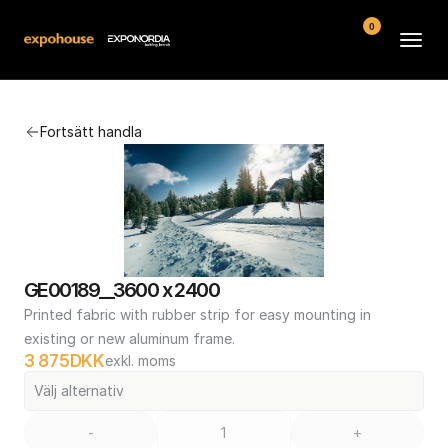
0
Arenor
Fortsätt handla
Vanliga frågor
Kontakt
Köpvillkor
GE00189__3600 x 2400
Printed fabric with rubber strip for easy mounting in 
existing or new aluminum frame.
3 875
DKK
exkl. moms
Välj alternativ
-
+