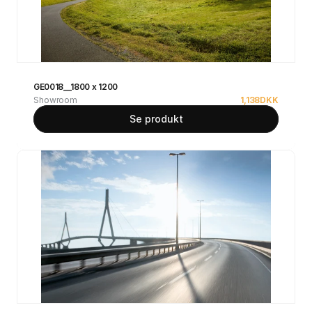
GE0018__1800 x 1200
Showroom
1,138
DKK
Se produkt