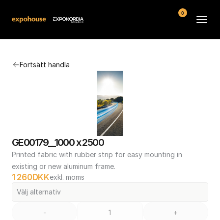
0
Arenor
Fortsätt handla
Vanliga frågor
Kontakt
Köpvillkor
GE00179__1000 x 2500
Printed fabric with rubber strip for easy mounting in 
existing or new aluminum frame.
1 260
DKK
exkl. moms
Välj alternativ
-
+