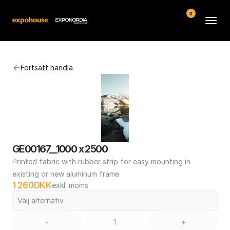
0
Arenor
Fortsätt handla
Vanliga frågor
Kontakt
Köpvillkor
GE00167__1000 x 2500
Printed fabric with rubber strip for easy mounting in 
existing or new aluminum frame.
1 260
DKK
exkl. moms
Välj alternativ
-
+