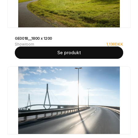
GE0018__1800 x 1200
Showroom
1,138
DKK
Se produkt