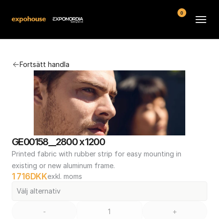
0
Arenor
Fortsätt handla
Vanliga frågor
Kontakt
Köpvillkor
GE00158__2800 x 1200
Printed fabric with rubber strip for easy mounting in 
existing or new aluminum frame.
1 716
DKK
exkl. moms
Välj alternativ
-
+