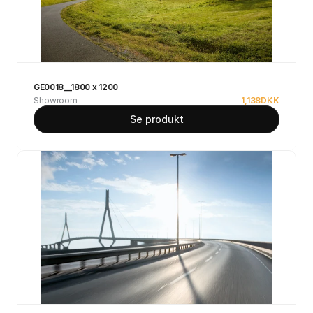
GE0018__1800 x 1200
Showroom
1,138
DKK
Se produkt