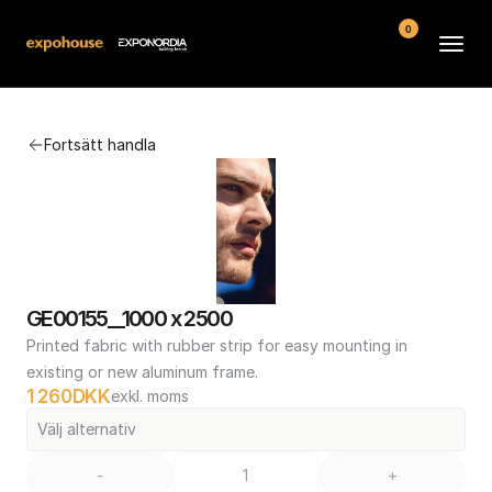
0
Arenor
Fortsätt handla
Vanliga frågor
Kontakt
Köpvillkor
GE00155__1000 x 2500
Printed fabric with rubber strip for easy mounting in 
existing or new aluminum frame.
1 260
DKK
exkl. moms
Välj alternativ
-
+