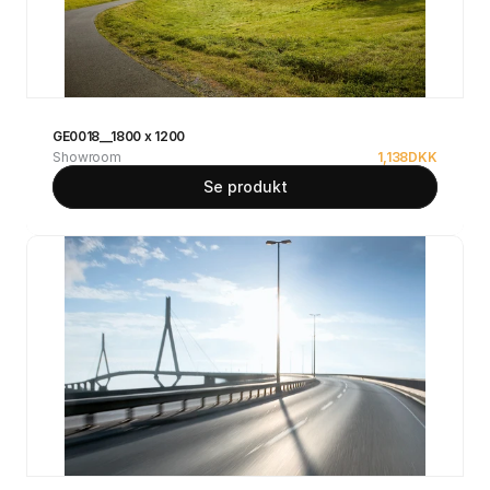
GE0018__1800 x 1200
Showroom
1,138
DKK
Se produkt