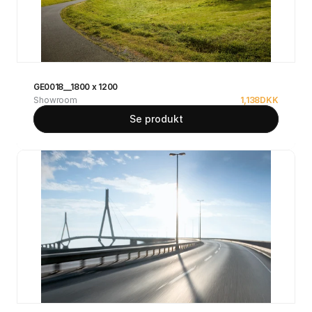
GE0018__1800 x 1200
Showroom
1,138
DKK
Se produkt