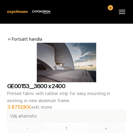
0
Arenor
Fortsätt handla
Vanliga frågor
Kontakt
Köpvillkor
GE00153__3600 x 2400
Printed fabric with rubber strip for easy mounting in 
existing or new aluminum frame.
3 875
DKK
exkl. moms
Välj alternativ
-
+