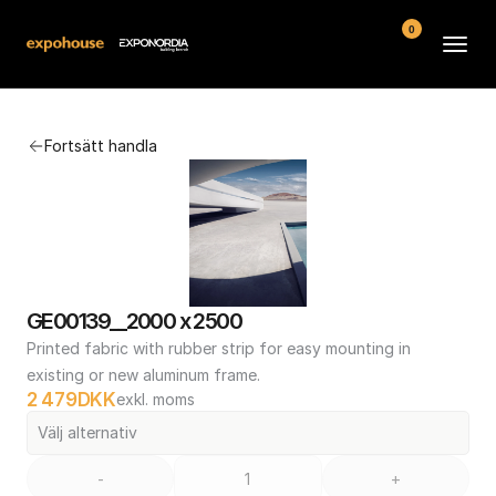
0
Arenor
Fortsätt handla
Vanliga frågor
Kontakt
Köpvillkor
GE00139__2000 x 2500
Printed fabric with rubber strip for easy mounting in 
existing or new aluminum frame.
2 479
DKK
exkl. moms
Välj alternativ
-
+