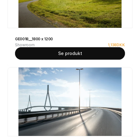
GE0018__1800 x 1200
Showroom
1,138
DKK
Se produkt