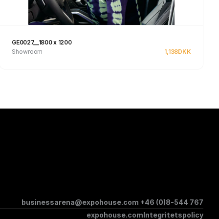
GE0027__1800 x 1200
Showroom
1,138
DKK
Se produkt
businessarena@expohouse.com 
+46 (0)8-544 767
expohouse.com
Integritetspolicy