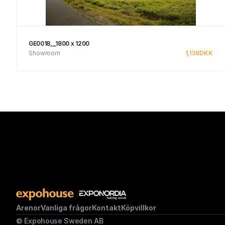
GE0018__1800 x 1200
Showroom
1,138
DKK
Se produkt
Arenor
Vanliga frågor
Kontakt
Köpvillkor
© Expohouse Sweden AB