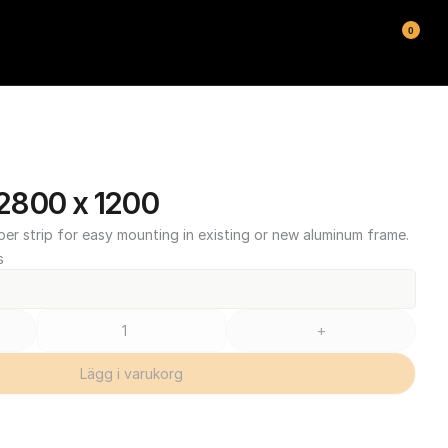
0
2800 x 1200
ber strip for easy mounting in existing or new aluminum frame.
s
+
Lägg i varukorg