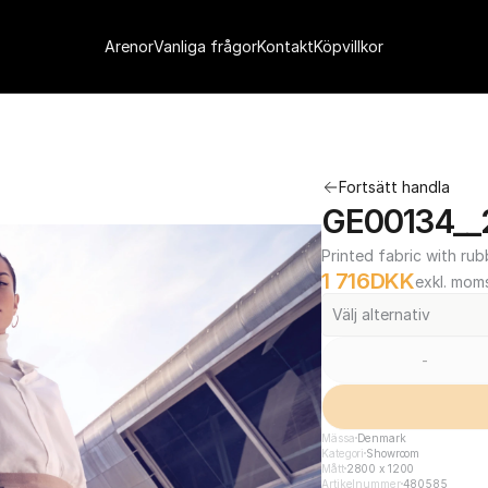
Arenor
Vanliga frågor
Kontakt
Köpvillkor
Fortsätt handla
GE00134__
Printed fabric with rub
1 716
DKK
exkl. mom
Välj alternativ
-
Mässa
Denmark
Kategori
Showroom
Mått
2800 x 1200
Artikelnummer
480585