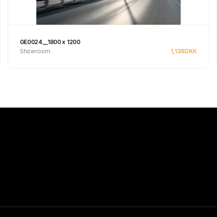
GE0024__1800 x 1200
Showroom
1,138
DKK
Se produkt