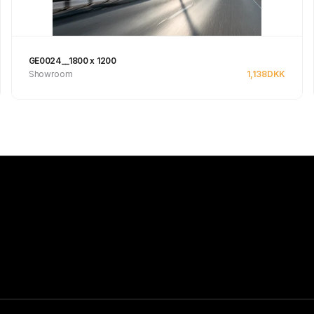
GE0024__1800 x 1200
Showroom
1,138
DKK
Se produkt