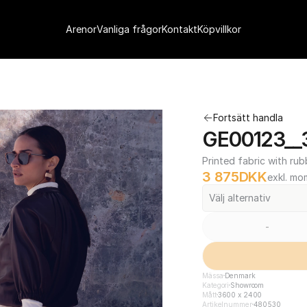
Arenor
Vanliga frågor
Kontakt
Köpvillkor
Fortsätt handla
GE00123__
Printed fabric with rub
3 875
DKK
exkl. mo
Välj alternativ
-
Mässa
Denmark
Kategori
Showroom
Mått
3600 x 2400
Artikelnummer
480530