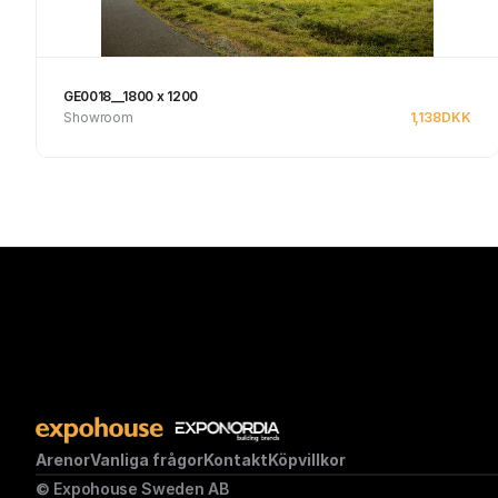
GE0018__1800 x 1200
Showroom
1,138
DKK
Se produkt
Arenor
Vanliga frågor
Kontakt
Köpvillkor
© Expohouse Sweden AB