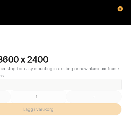
0
3600 x 2400
ber strip for easy mounting in existing or new aluminum frame.
ms
+
Lägg i varukorg