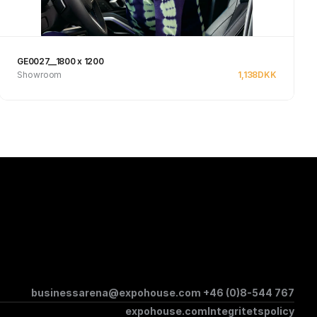
GE0027__1800 x 1200
Showroom
1,138
DKK
Se produkt
businessarena@expohouse.com 
+46 (0)8-544 767
expohouse.com
Integritetspolicy