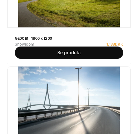
GE0018__1800 x 1200
Showroom
1,138
DKK
Se produkt