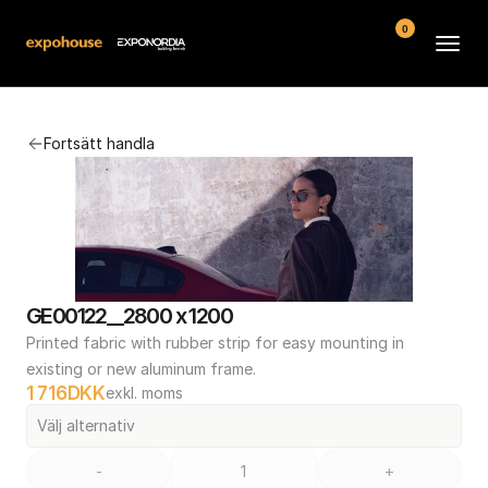
0
Arenor
Fortsätt handla
Vanliga frågor
Kontakt
Köpvillkor
GE00122__2800 x 1200
Printed fabric with rubber strip for easy mounting in 
existing or new aluminum frame.
1 716
DKK
exkl. moms
Välj alternativ
-
+