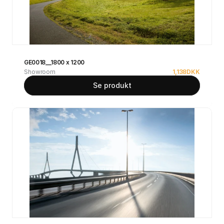
GE0018__1800 x 1200
Showroom
1,138
DKK
Se produkt