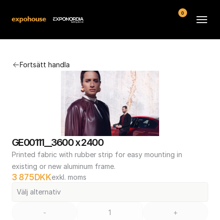
0
Arenor
Fortsätt handla
Vanliga frågor
Kontakt
Köpvillkor
GE00111__3600 x 2400
Printed fabric with rubber strip for easy mounting in 
existing or new aluminum frame.
3 875
DKK
exkl. moms
Välj alternativ
-
+