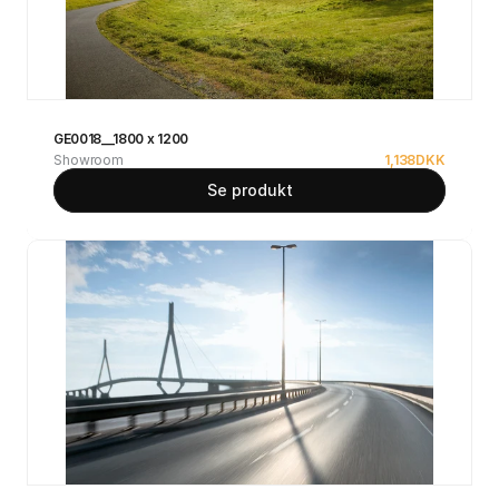
GE0018__1800 x 1200
Showroom
1,138
DKK
Se produkt