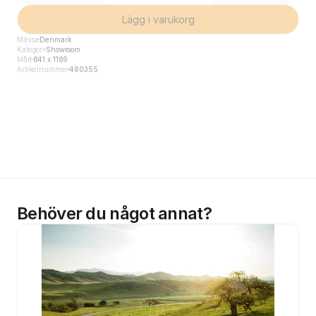
Lägg i varukorg
Mässa
Denmark
Kategori
Showroom
Mått
841 x 1189
Artikelnummer
480355
Behöver du något annat?