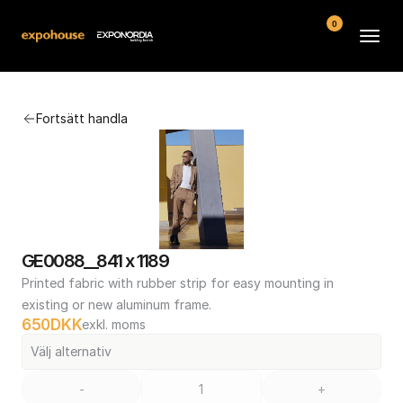
0
Arenor
Fortsätt handla
Vanliga frågor
Kontakt
Köpvillkor
GE0088__841 x 1189
Printed fabric with rubber strip for easy mounting in 
existing or new aluminum frame.
650
DKK
exkl. moms
Välj alternativ
-
+