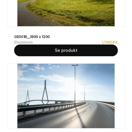
GE0018__1800 x 1200
Showroom
1,138
DKK
Se produkt