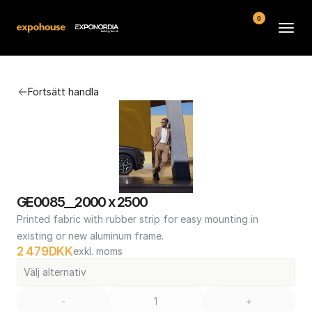
0
Arenor
Fortsätt handla
Vanliga frågor
Kontakt
Köpvillkor
GE0085__2000 x 2500
Printed fabric with rubber strip for easy mounting in 
existing or new aluminum frame.
2 479
DKK
exkl. moms
Välj alternativ
-
+