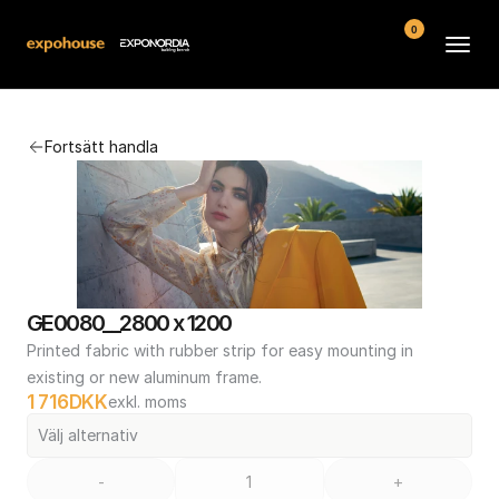
0
Arenor
Fortsätt handla
Vanliga frågor
Kontakt
Köpvillkor
GE0080__2800 x 1200
Printed fabric with rubber strip for easy mounting in 
existing or new aluminum frame.
1 716
DKK
exkl. moms
Välj alternativ
-
+