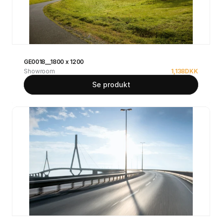
GE0018__1800 x 1200
Showroom
1,138
DKK
Se produkt