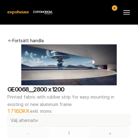
0
Arenor
Fortsätt handla
Vanliga frågor
Kontakt
Köpvillkor
GE0068__2800 x 1200
Printed fabric with rubber strip for easy mounting in 
existing or new aluminum frame.
1 716
DKK
exkl. moms
Välj alternativ
-
+