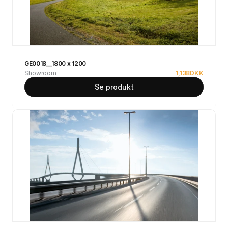
GE0018__1800 x 1200
Showroom
1,138
DKK
Se produkt