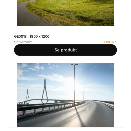
GE0018__1800 x 1200
Showroom
1,138
DKK
Se produkt