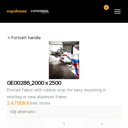
0
Arenor
Fortsätt handla
Vanliga frågor
Kontakt
Köpvillkor
GE00286_2000 x 2500
Printed fabric with rubber strip for easy mounting in 
existing or new aluminum frame.
2 479
DKK
exkl. moms
Välj alternativ
-
+