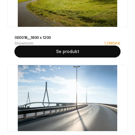
GE0018__1800 x 1200
Showroom
1,138
DKK
Se produkt