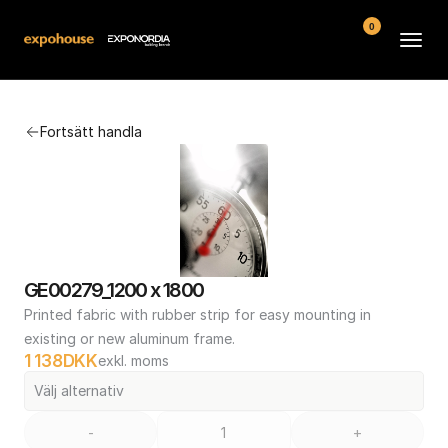
0
Arenor
Fortsätt handla
Vanliga frågor
Kontakt
Köpvillkor
GE00279_1200 x 1800
Printed fabric with rubber strip for easy mounting in 
existing or new aluminum frame.
1 138
DKK
exkl. moms
Välj alternativ
-
+