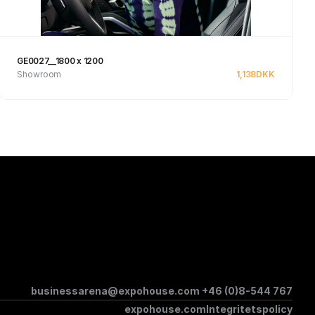
GE0027__1800 x 1200
Showroom
1,138
DKK
Se produkt
businessarena@expohouse.com 
+46 (0)8-544 767
expohouse.com
Integritetspolicy