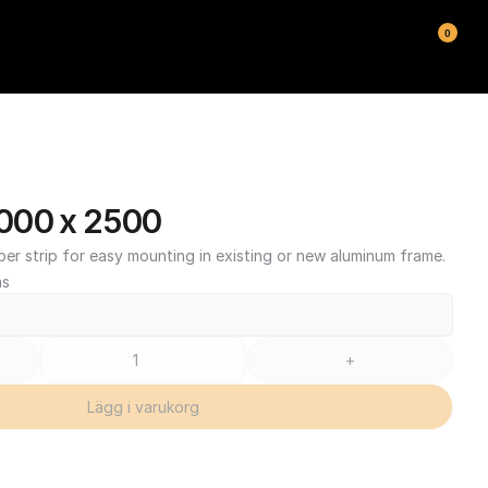
0
000 x 2500
ber strip for easy mounting in existing or new aluminum frame.
ms
+
Lägg i varukorg