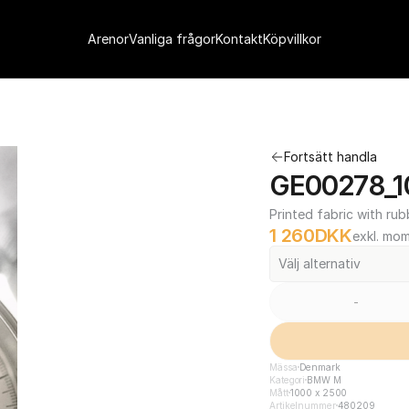
Arenor
Vanliga frågor
Kontakt
Köpvillkor
Fortsätt handla
GE00278_1
Printed fabric with rub
1 260
DKK
exkl. mo
Välj alternativ
-
Mässa
Denmark
Kategori
BMW M
Mått
1000 x 2500
Artikelnummer
480209