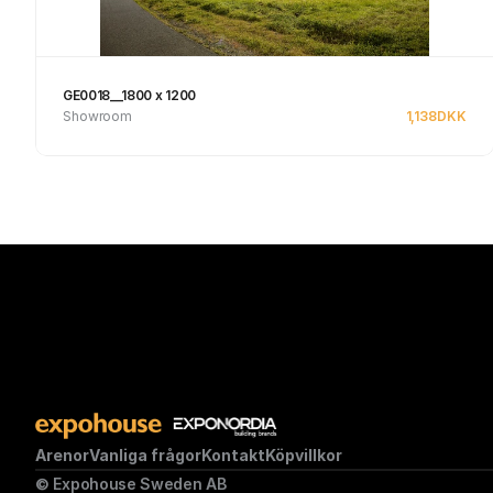
GE0018__1800 x 1200
Showroom
1,138
DKK
Se produkt
Arenor
Vanliga frågor
Kontakt
Köpvillkor
© Expohouse Sweden AB