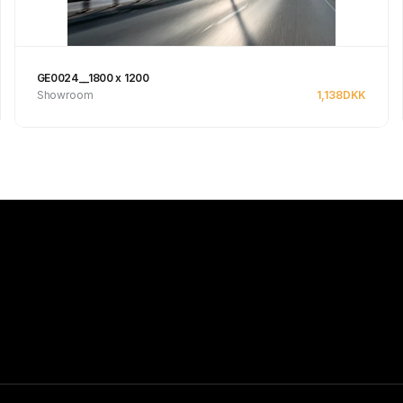
GE0024__1800 x 1200
Showroom
1,138
DKK
Se produkt