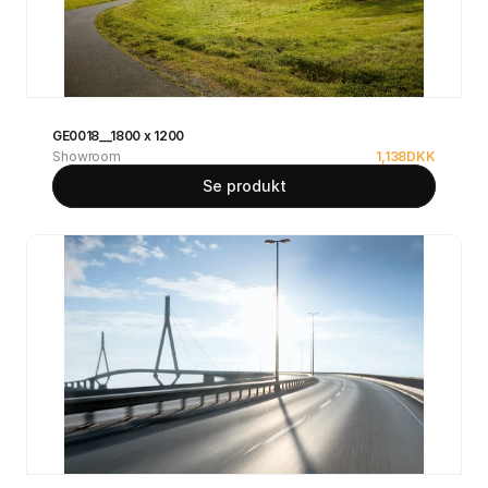
GE0018__1800 x 1200
Showroom
1,138
DKK
Se produkt