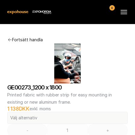
0
Arenor
Fortsätt handla
Vanliga frågor
Kontakt
Köpvillkor
GE00273_1200 x 1800
Printed fabric with rubber strip for easy mounting in 
existing or new aluminum frame.
1 138
DKK
exkl. moms
Välj alternativ
-
+