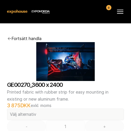
0
Arenor
Fortsätt handla
Vanliga frågor
Kontakt
Köpvillkor
GE00270_3600 x 2400
Printed fabric with rubber strip for easy mounting in 
existing or new aluminum frame.
3 875
DKK
exkl. moms
Välj alternativ
-
+