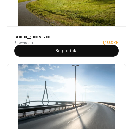
GE0018__1800 x 1200
Showroom
1,138
DKK
Se produkt