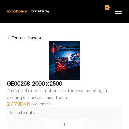
0
Arenor
Fortsätt handla
Vanliga frågor
Kontakt
Köpvillkor
GE00268_2000 x 2500
Printed fabric with rubber strip for easy mounting in 
existing or new aluminum frame.
2 479
DKK
exkl. moms
Välj alternativ
-
+