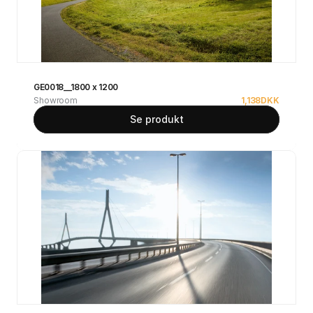
GE0018__1800 x 1200
Showroom
1,138
DKK
Se produkt