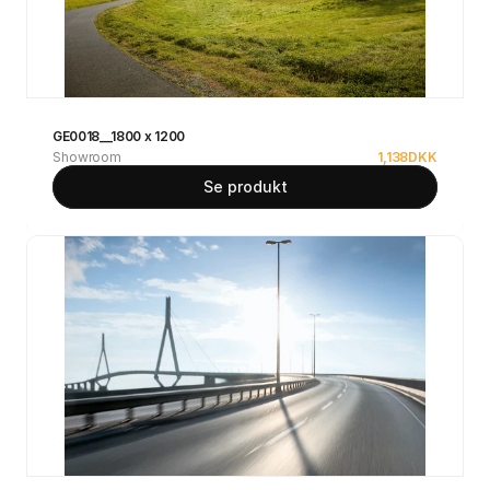
GE0018__1800 x 1200
Showroom
1,138
DKK
Se produkt