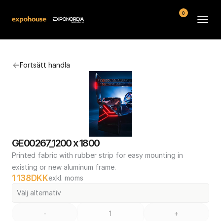
0
Arenor
Fortsätt handla
Vanliga frågor
Kontakt
Köpvillkor
GE00267_1200 x 1800
Printed fabric with rubber strip for easy mounting in 
existing or new aluminum frame.
1 138
DKK
exkl. moms
Välj alternativ
-
+