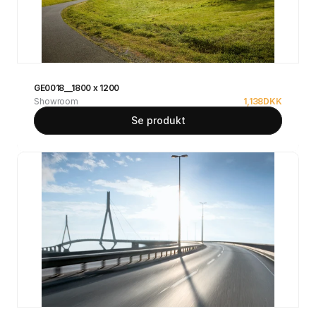
GE0018__1800 x 1200
Showroom
1,138
DKK
Se produkt