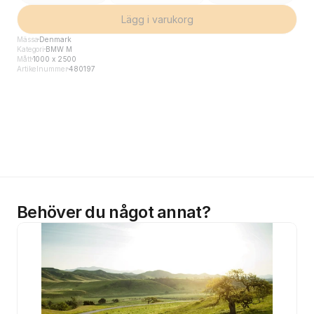
Lägg i varukorg
Mässa
Denmark
Kategori
BMW M
Mått
1000 x 2500
Artikelnummer
480197
Behöver du något annat?