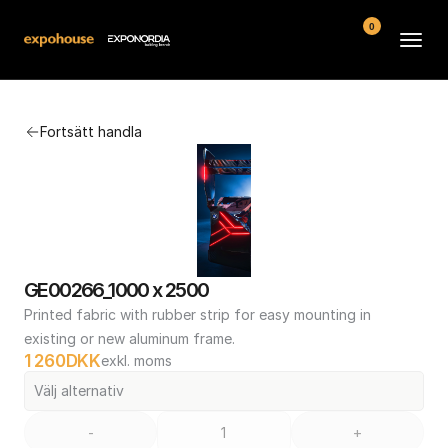
0
Arenor
Fortsätt handla
Vanliga frågor
Kontakt
Köpvillkor
GE00266_1000 x 2500
Printed fabric with rubber strip for easy mounting in 
existing or new aluminum frame.
1 260
DKK
exkl. moms
Välj alternativ
-
+