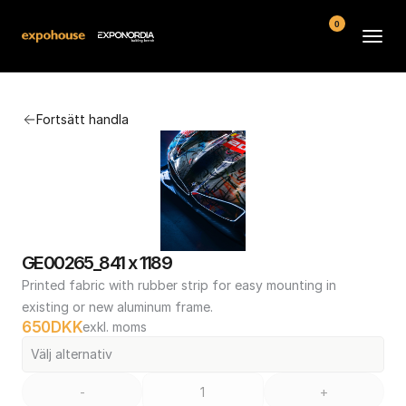
0
Arenor
Fortsätt handla
Vanliga frågor
Kontakt
Köpvillkor
GE00265_841 x 1189
Printed fabric with rubber strip for easy mounting in 
existing or new aluminum frame.
650
DKK
exkl. moms
Välj alternativ
-
+