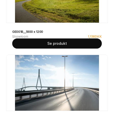
GE0018__1800 x 1200
Showroom
1,138
DKK
Se produkt