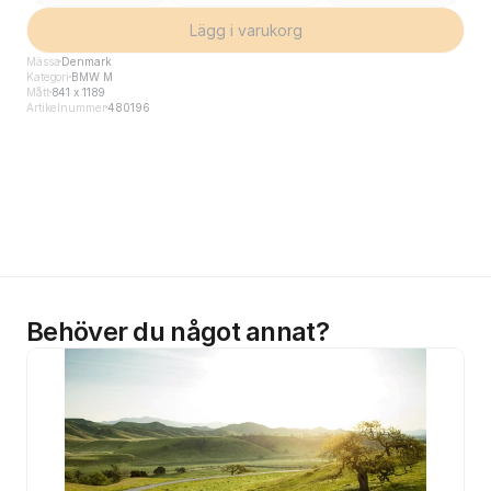
Lägg i varukorg
Mässa
Denmark
Kategori
BMW M
Mått
841 x 1189
Artikelnummer
480196
Behöver du något annat?