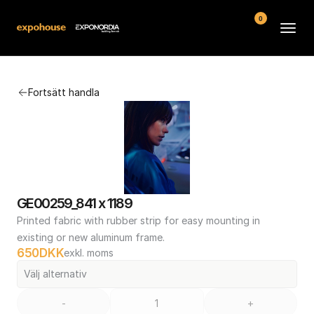
0
Arenor
Fortsätt handla
Vanliga frågor
Kontakt
Köpvillkor
GE00259_841 x 1189
Printed fabric with rubber strip for easy mounting in 
existing or new aluminum frame.
650
DKK
exkl. moms
Välj alternativ
-
+