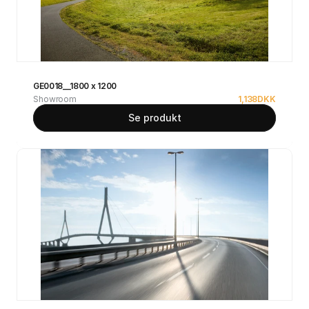
GE0018__1800 x 1200
Showroom
1,138
DKK
Se produkt